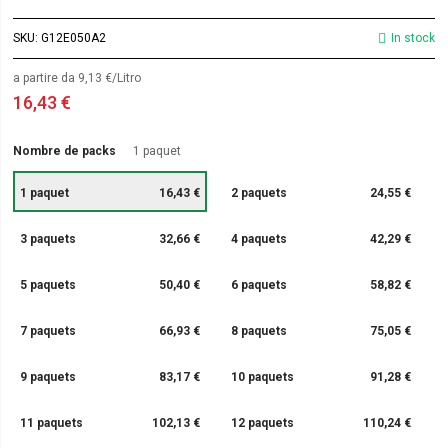
SKU
G12E050A2
In stock
a partire da 9,13 €/Litro
16,43 €
Nombre de packs
1 paquet
1 paquet
16,43 €
2 paquets
24,55 €
3 paquets
32,66 €
4 paquets
42,29 €
5 paquets
50,40 €
6 paquets
58,82 €
7 paquets
66,93 €
8 paquets
75,05 €
9 paquets
83,17 €
10 paquets
91,28 €
11 paquets
102,13 €
12 paquets
110,24 €