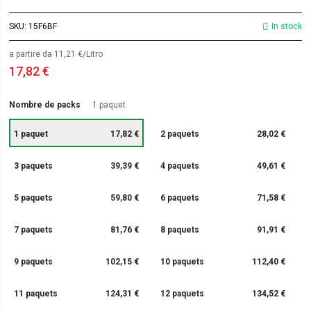
SKU
15F6BF
In stock
a partire da 11,21 €/Litro
17,82 €
Nombre de packs
1 paquet
1 paquet
17,82 €
2 paquets
28,02 €
3 paquets
39,39 €
4 paquets
49,61 €
5 paquets
59,80 €
6 paquets
71,58 €
7 paquets
81,76 €
8 paquets
91,91 €
9 paquets
102,15 €
10 paquets
112,40 €
11 paquets
124,31 €
12 paquets
134,52 €