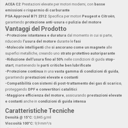
ACEA C2
: Prestazioni elevate per motori moderni, con
basse
emissioni
e
risparmio di carburante
PSA Approval B71 2312
: Specifica per motori
Peugeot e Citroën
,
garantendo
protezione anti-usura
e
pulizia del motore
Vantaggi del Prodotto
-Protezione istantanea e duratura
dal momento in cui si parte,
riducendo
l'usura del motore
durante le
fasi
-Molecole intelligenti
che
si ancorano come un magnete
alle
superfici metalliche, creando uno
strato protettivo autoriparante
-Riduzione dell'usura fino al 50%
nelle condizioni di guida
stop-
start
, mantenendo le
parti critiche ben lubrificate
-Protezione continua
in una
vasta gamma di condizioni di guida
,
garantendo
prestazioni elevate e costanti
-Compatibilità con sistemi di post-trattamento dei gas di scarico
,
proteggendo
DPF e convertitori catalitici
-Maggiore efficienza del motore
, assicurando
prestazioni elevate
e costanti
anche in
condizioni di guida intensa
Caratteristiche Tecniche
Densità @ 15°C:
0,845 g/ml
Viscosità 100°C:
9,9 mm²/s