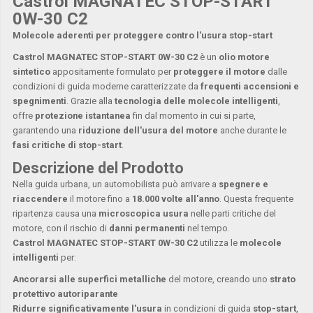
Castrol MAGNATEC STOP-START
0W-30 C2
Molecole aderenti per proteggere contro l'usura stop-start
Castrol MAGNATEC STOP-START 0W-30 C2
è un
olio motore
sintetico
appositamente formulato per
proteggere il motore
dalle
condizioni di guida moderne caratterizzate da
frequenti accensioni e
spegnimenti
. Grazie alla
tecnologia delle molecole intelligenti
,
offre
protezione istantanea
fin dal momento in cui si parte,
garantendo una
riduzione dell'usura del motore
anche durante le
fasi critiche di stop-start
.
Descrizione del Prodotto
Nella guida urbana, un automobilista può arrivare a
spegnere e
riaccendere
il motore fino a
18.000 volte all'anno
. Questa frequente
ripartenza causa una
microscopica usura
nelle parti critiche del
motore, con il rischio di
danni permanenti
nel tempo.
Castrol MAGNATEC STOP-START 0W-30 C2
utilizza le
molecole
intelligenti
per:
Ancorarsi alle superfici metalliche
del motore, creando uno
strato
protettivo autoriparante
Ridurre significativamente l'usura
in condizioni di guida
stop-start
,