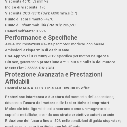
Viscosità 40°C:
53 mm²/s
Indice di viscosità:
176
Viscosità CCS -35°C (0W):
6090 mPa.s (cP)
Punto di scorrimento:
-42°C
Punto di infiammabilità (PMCC):
205,5°C
Ceneri solfatate:
0,56 %
Performance e Specifiche
ACEA C2
: Prestazioni elevate per motori moderni, con
basse
emissioni
e
risparmio di carburante
PSA Approval B71 2302/2312
: Specifica per motori
Peugeot e
Citroën
, garantendo
protezione anti-usura
e
pulizia del motore
Meets Fiat 9.55535-DS1/GS1
Protezione Avanzata e Prestazioni
Affidabili
Castrol MAGNATEC STOP-START 0W-30 C2
offre:
Protezione istantanea e duratura
dal momento dell'accensione,
riducendo
l'usura del motore
nelle
fasi critiche di stop-start
Molecole intelligenti
che
si ancorano come un magnete
alle
superfici metalliche, creando uno
strato protettivo autoriparante
Riduzione dell'usura fino al 50%
nelle condizioni di guida
stop-start
,
mantenendo le
parti critiche ben lubrificate