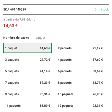
SKU
601449239
In stock
a partire da 7,68 €/Litro
14,63 €
Nombre de packs
1 paquet
1 paquet
14,63 €
2 paquets
21,17 €
3 paquets
27,72 €
4 paquets
37,60 €
5 paquets
44,14 €
6 paquets
50,69 €
7 paquets
57,23 €
8 paquets
63,77 €
9 paquets
70,31 €
10 paquets
76,85 €
11 paquets
85,80 €
12 paquets
92,34 €