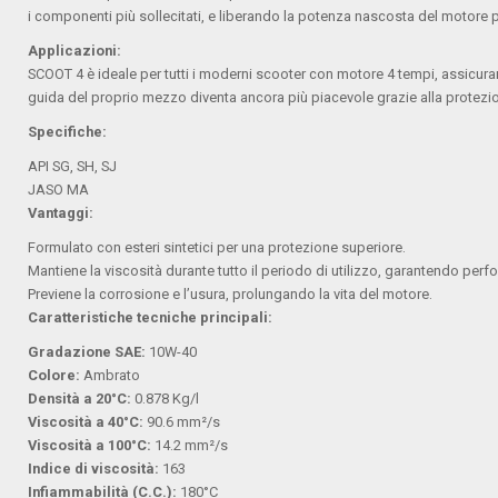
i componenti più sollecitati, e liberando la potenza nascosta del motore p
Applicazioni:
SCOOT 4 è ideale per tutti i moderni scooter con motore 4 tempi, assicura
guida del proprio mezzo diventa ancora più piacevole grazie alla protezio
Specifiche:
API SG, SH, SJ
JASO MA
Vantaggi:
Formulato con esteri sintetici per una protezione superiore.
Mantiene la viscosità durante tutto il periodo di utilizzo, garantendo per
Previene la corrosione e l’usura, prolungando la vita del motore.
Caratteristiche tecniche principali:
Gradazione SAE:
10W-40
Colore:
Ambrato
Densità a 20°C:
0.878 Kg/l
Viscosità a 40°C:
90.6 mm²/s
Viscosità a 100°C:
14.2 mm²/s
Indice di viscosità:
163
Infiammabilità (C.C.):
180°C