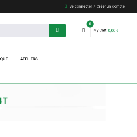
Se connecter
Créer un compte
0
My Cart
0,00 €
IQUE
ATELIERS
4T