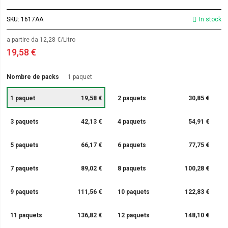
SKU
1617AA
In stock
a partire da 12,28 €/Litro
19,58 €
Nombre de packs
1 paquet
1 paquet
19,58 €
2 paquets
30,85 €
3 paquets
42,13 €
4 paquets
54,91 €
5 paquets
66,17 €
6 paquets
77,75 €
7 paquets
89,02 €
8 paquets
100,28 €
9 paquets
111,56 €
10 paquets
122,83 €
11 paquets
136,82 €
12 paquets
148,10 €