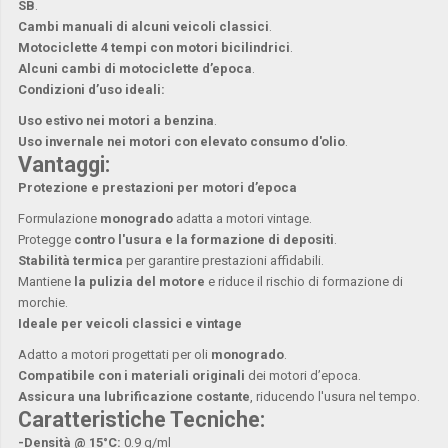
SB
.
Cambi manuali di alcuni veicoli classici
.
Motociclette 4 tempi con motori bicilindrici
.
Alcuni cambi di motociclette d’epoca
.
Condizioni d’uso ideali:
Uso estivo nei motori a benzina
.
Uso invernale nei motori con elevato consumo d'olio
.
Vantaggi:
Protezione e prestazioni per motori d’epoca
Formulazione
monogrado
adatta a motori vintage.
Protegge
contro l'usura e la formazione di depositi
.
Stabilità termica
per garantire prestazioni affidabili.
Mantiene
la pulizia del motore
e riduce il rischio di formazione di
morchie.
Ideale per veicoli classici e vintage
Adatto a motori progettati per oli
monogrado
.
Compatibile con i materiali originali
dei motori d’epoca.
Assicura una lubrificazione costante
, riducendo l'usura nel tempo.
Caratteristiche Tecniche:
-Densità @ 15°C:
0.9 g/ml