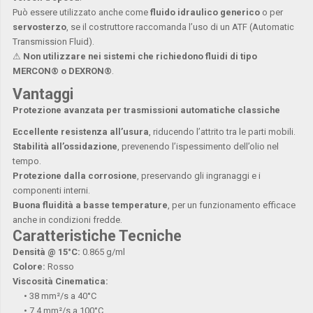
Può essere utilizzato anche come
fluido idraulico generico
o per
servosterzo
, se il costruttore raccomanda l’uso di un ATF (Automatic
Transmission Fluid).
⚠
Non utilizzare nei sistemi che richiedono fluidi di tipo
MERCON® o DEXRON®
.
Vantaggi
Protezione avanzata per trasmissioni automatiche classiche
Eccellente resistenza all’usura
, riducendo l’attrito tra le parti mobili.
Stabilità all’ossidazione
, prevenendo l’ispessimento dell’olio nel
tempo.
Protezione dalla corrosione
, preservando gli ingranaggi e i
componenti interni.
Buona fluidità a basse temperature
, per un funzionamento efficace
anche in condizioni fredde.
Caratteristiche Tecniche
Densità @ 15°C:
0.865 g/ml
Colore:
Rosso
Viscosità Cinematica:
• 38 mm²/s a 40°C
• 7.4 mm²/s a 100°C