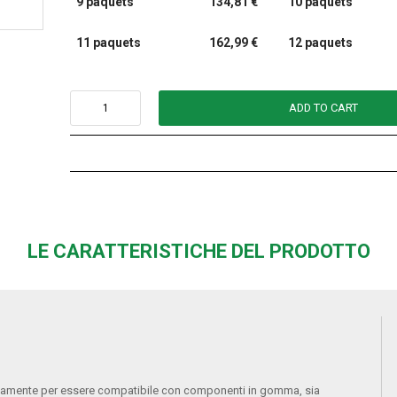
9 paquets
134,81 €
10 paquets
11 paquets
162,99 €
12 paquets
ADD TO CART
LE CARATTERISTICHE DEL PRODOTTO
tamente per essere compatibile con componenti in gomma, sia