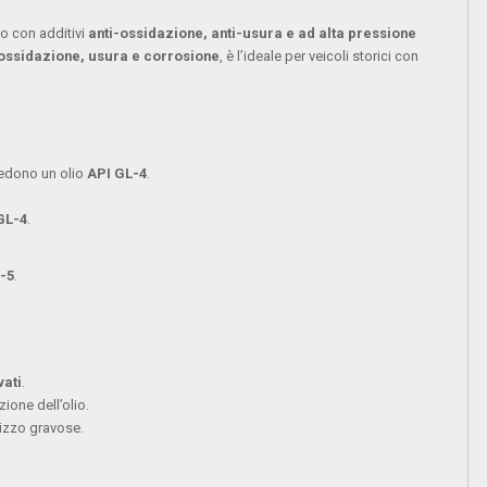
ito con additivi
anti-ossidazione, anti-usura e ad alta pressione
ossidazione, usura e corrosione
, è l’ideale per veicoli storici con
iedono un olio
API GL-4
.
GL-4
.
-5
.
vati
.
ione dell’olio.
ilizzo gravose.