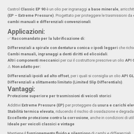
Castrol
Classic EP 90
è un olio per ingranaggi
a base minerale
, arricch
(EP – Extreme Pressure)
. Progettato per proteggere le trasmissioni da
cambi manuali e differenziali convenzionali
.
Applicazioni:
✅
Raccomandato per la lubrificazione di:
Differenziali a spirale con dentatura conica
e
ipodi leggeri
che rich
Cambi manuali, ingranaggi a denti diritti ed elicoidali
.
Altri componenti meccanici
per cui il costruttore prescrive un olio
API 
⚠
Non adatto per:
Differenziali ipoidi ad alto offset
, per i quali si consiglia un olio
API GL
Differenziali a slittamento limitato (Limited Slip Differentials)
.
Vantaggi:
Protezione superiore per trasmissioni di veicoli storici
Additivi
Extreme Pressure (EP)
per proteggere da
usura e carichi ele
Stabilità termica elevata
, riducendo il rischio di ossidazione e degradaz
Eccellente protezione contro la corrosione
, anche in condizioni di ut
Ideale per veicoli classici e vintage
Mantiene il
funzionamento fluido e silenzioso
di cambi e differenziali.