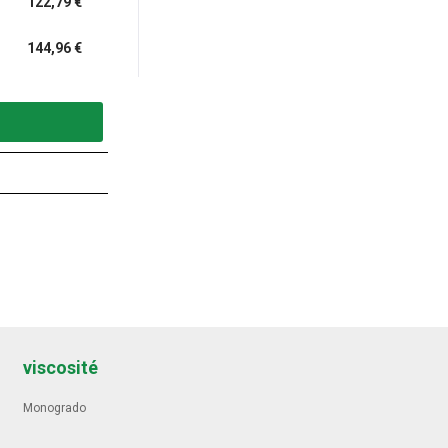
122,79 €
144,96 €
viscosité
Monogrado