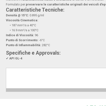
Formulato per
preservare le caratteristiche originali dei veicoli d’e
Caratteristiche Tecniche:
Densità @ 15°C:
0.895 g/ml
Viscosità Cinematica:
• 187 mm²/s a 40°C
• 16.9 mm²/s a 100°C
Indice di Viscosità:
96
Punto di Scorrimento:
-6°C
Punto di Infiammabilità:
282°C
Specifiche e Approvals:
✔
API GL-4